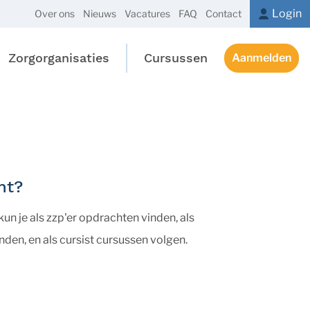
Login
Over ons
Nieuws
Vacatures
FAQ
Contact
Zorgorganisaties
Cursussen
Aanmelden
nt?
n je als zzp'er opdrachten vinden, als
nden, en als cursist cursussen volgen.