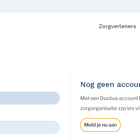
Zorgverleners
Nog geen accou
Met een Duobus account ku
zorgorganisatie zzp'ers vi
Meld je nu aan