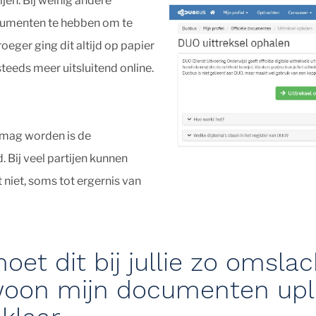
jen. Bij weinig andere
cumenten te hebben om te
roeger ging dit altijd op papier
teeds meer uitsluitend online.
n mag worden is de
 Bij veel partijen kunnen
t niet, soms tot ergernis van
t dit bij jullie zo omslac
woon mijn documenten up