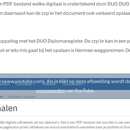
 een PDF bestand welke digitaal is ondertekend door DUO. DUO g
 en daarnaast kan de zzp'er het document ook verkeerd opslaa
ppeling met het DUO Diplomaregister. De zzp'er kan in een pr
t er iets mis gaat bij het opslaan is hiermee weggenomen. Ook
(www.youtube.com). Als je klikt op deze afbeelding wordt de
voorwaarden
van YouTube.