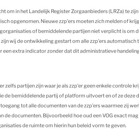
cht om in het Landelijk Register Zorgaanbieders (LRZa) te zi
tisch opgenomen. Nieuwe zzp'ers moeten zich melden of krijg
gorganisaties of bemiddelende partijen niet verplicht is om de
zijn wij de ontwikkeling gestart om alle zzp'ers automatisch te
 een extra indicator zonder dat dit administratieve handelin
r zelfs partijen zijn waar je als zzp'er geen enkele controle k
e de bemiddelende partij of platform uitvoert en of ze deze 
toegang tot alle documenten van de zzp'ers waarmee zij wer
an de documenten. Bijvoorbeeld hoe oud een VOG exact mag zi
anisaties de ruimte om hierin hun beleid vorm te geven.