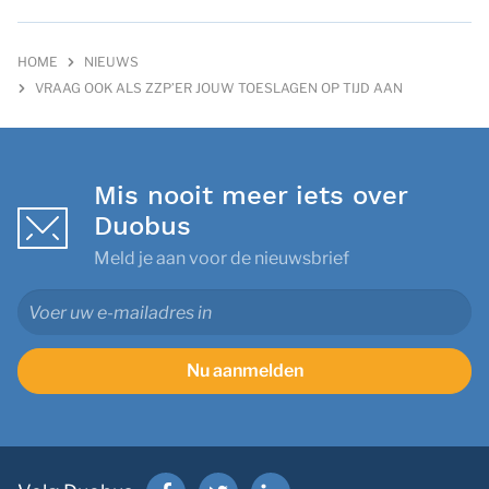
HOME
NIEUWS
VRAAG OOK ALS ZZP’ER JOUW TOESLAGEN OP TIJD AAN
Mis nooit meer iets over
Duobus
Meld je aan voor de nieuwsbrief
Nu aanmelden