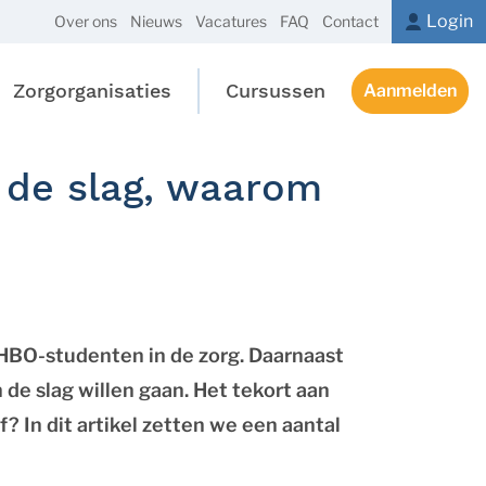
Login
Over ons
Nieuws
Vacatures
FAQ
Contact
Zorgorganisaties
Cursussen
Aanmelden
n de slag, waarom
 HBO-studenten in de zorg. Daarnaast
 de slag willen gaan. Het tekort aan
? In dit artikel zetten we een aantal