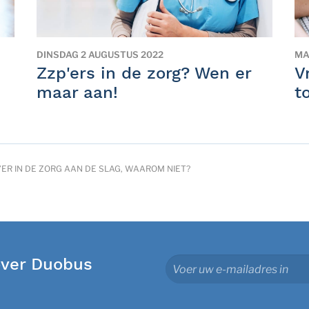
DINSDAG 2 AUGUSTUS 2022
MA
Zzp'ers in de zorg? Wen er
V
maar aan!
t
ER IN DE ZORG AAN DE SLAG, WAAROM NIET?
over Duobus