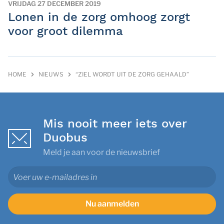
VRIJDAG 27 DECEMBER 2019
Lonen in de zorg omhoog zorgt
voor groot dilemma
HOME
NIEUWS
“ZIEL WORDT UIT DE ZORG GEHAALD”
Mis nooit meer iets over
Duobus
Meld je aan voor de nieuwsbrief
Nu aanmelden