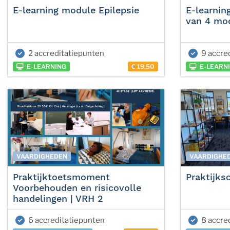
E-learning module Epilepsie
E-learnin
van 4 mo
2 accreditatiepunten
9 accre
E-LEARNING
€ 19,50
E-LEARN
VAARDIGHEDEN
VAARDIGHE
Praktijktoetsmoment
Praktijks
Voorbehouden en risicovolle
handelingen | VRH 2
6 accreditatiepunten
8 accre