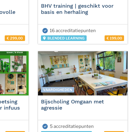
BHV training | geschikt voor
ovolle
basis en herhaling
16 accreditatiepunten
€ 299,00
BLENDED LEARNING
€ 199,00
VAARDIGHEDEN
oetsing
Bijscholing Omgaan met
r infuus
agressie
5 accreditatiepunten