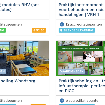
g modules BHV (set
Praktijktoetsmoment
dules)
Voorbehouden en risic
handelingen | VRH 1
ditatiepunten
12 accreditatiepunten
ING
€ 52,50
BLENDED LEARNING
DEN
VAARDIGHEDEN
choling Wondzorg
Praktijkscholing en -t
Infuustherapie: perifee
en PICC
ditatiepunten
5 accreditatiepunten