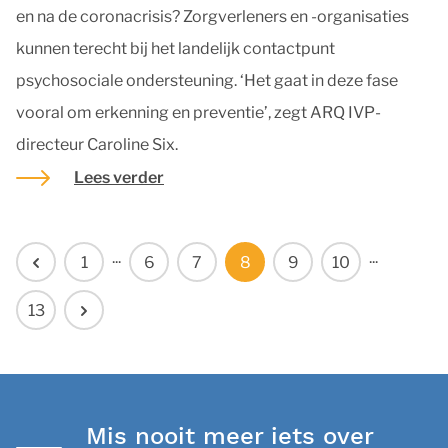
en na de coronacrisis? Zorgverleners en -organisaties
kunnen terecht bij het landelijk contactpunt
psychosociale ondersteuning. ‘Het gaat in deze fase
vooral om erkenning en preventie’, zegt ARQ IVP-
directeur Caroline Six.
Lees verder
...
...
1
6
7
8
9
10
13
Mis nooit meer iets over